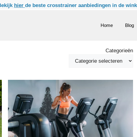
ekijk
hier
de beste crosstrainer aanbiedingen in de win
Home
Blog
Categorieën