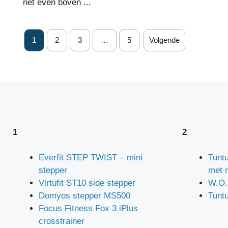
net even boven ...
1
2
3
…
5
Volgende
1
2
Everfit STEP TWIST – mini
Tuntu
stepper
met 
Virtufit ST10 side stepper
W.O.
Domyos stepper MS500
Tunt
Focus Fitness Fox 3 iPlus
crosstrainer